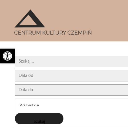
'
Otwórz pasek narzędzi