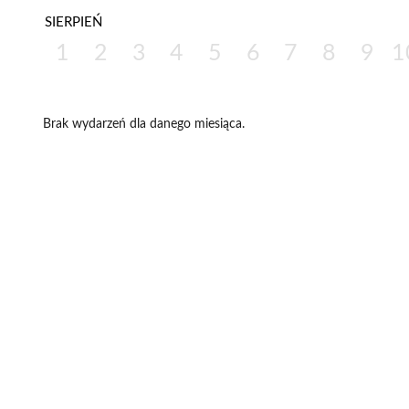
SIERPIEŃ
1
2
3
4
5
6
7
8
9
1
Brak wydarzeń dla danego miesiąca.