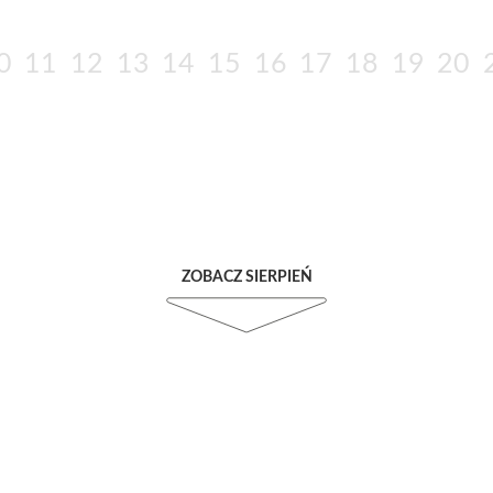
0
11
12
13
14
15
16
17
18
19
20
ZOBACZ SIERPIEŃ