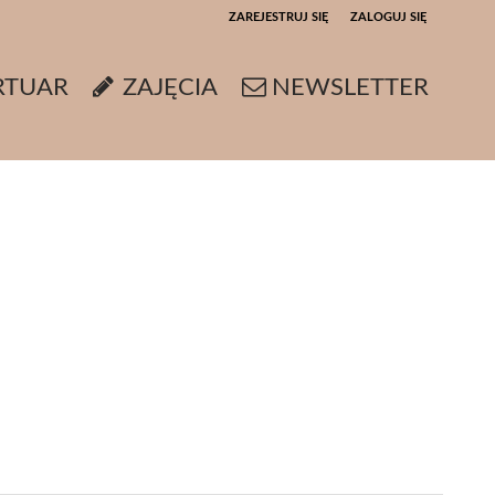
ZAREJESTRUJ SIĘ
ZALOGUJ SIĘ
0
RTUAR
ZAJĘCIA
NEWSLETTER
0,00
PLN
14
5