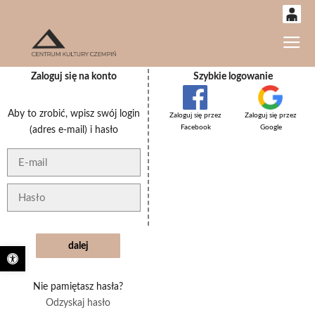
0
Gł
'
0,00
Zaloguj się na konto
Szybkie logowanie
PLN
Aby to zrobić, wpisz swój login
Zaloguj się przez
Zaloguj się przez
14
52
Facebook
Google
(adres e-mail) i hasło
Otwórz pasek narzędzi
Nie pamiętasz hasła?
Odzyskaj hasło