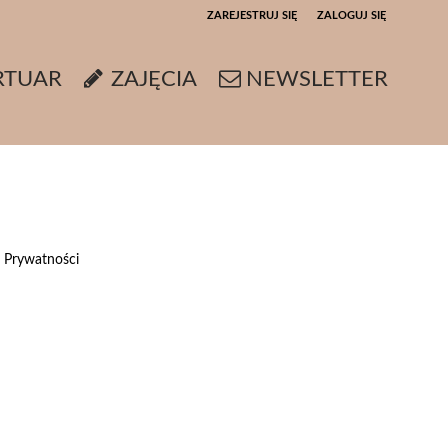
ZAREJESTRUJ SIĘ
ZALOGUJ SIĘ
0
RTUAR
ZAJĘCIA
NEWSLETTER
0,00
PLN
14
5
e Prywatności